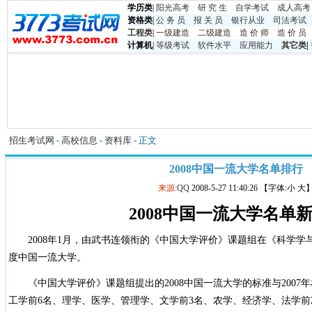
学历类
|
阳光高考
研 究 生
自学考试
成人高考
资格类
|
公 务 员
报 关 员
银行从业
司法考试
工程类
|
一级建造
二级建造
造 价 师
造 价 员
计算机
|
等级考试
软件水平
应用能力
其它类
|
招生考试网
-
高校信息
-
资料库
- 正文
2008中国一流大学名单排行
来源:
QQ
2008-5-27 11:40:26 【字体:小 大
2008中国一流大学名单
2008年1月，由武书连领衔的《中国大学评价》课题组在《科学学与
度中国一流大学。
《中国大学评价》课题组提出的2008中国一流大学的标准与2007
工学前6名、理学、医学、管理学、文学前3名、农学、经济学、法学前