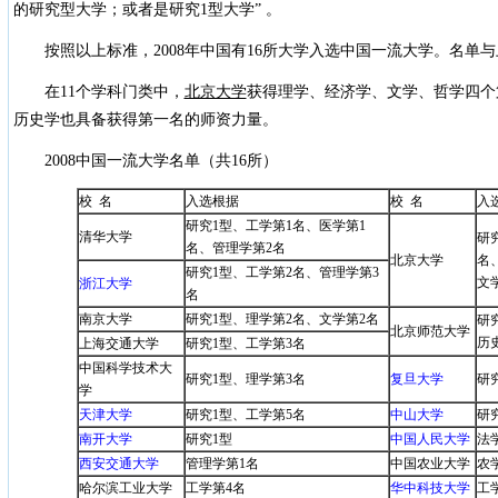
的研究型大学；或者是研究1型大学” 。
按照以上标准，2008年中国有16所大学入选中国一流大学。名单
在11个学科门类中，
北京大学
获得理学、经济学、文学、哲学四个
历史学也具备获得第一名的师资力量。
2008中国一流大学名单（共16所）
校 名
入选根据
校 名
入
研究1型、工学第1名、医学第1
清华大学
研
名、管理学第2名
北京大学
名
研究1型、工学第2名、管理学第3
文
浙江大学
名
南京大学
研究1型、理学第2名、文学第2名
研
北京师范大学
历
上海交通大学
研究1型、工学第3名
中国科学技术大
研究1型、理学第3名
复旦大学
研
学
天津大学
研究1型、工学第5名
中山大学
研
南开大学
研究1型
中国人民大学
法
西安交通大学
管理学第1名
中国农业大学
农
哈尔滨工业大学
工学第4名
华中科技大学
工