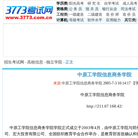
学历类
|
阳光高考
研 究 生
自学考试
成人高考
资格类
|
公 务 员
报 关 员
银行从业
司法考试
工程类
|
一级建造
二级建造
造 价 师
造 价 员
计算机
|
等级考试
软件水平
应用能力
其它类
|
招生考试网
-
高校信息
-
独立学院
- 正文
中原工学院信息商务学院
来源:
中原工学院信息商务学院
2005-7-3 16:14:17
中原工学院信息商务学院
http://211.67.168.42/
中原工学院信息商务学院学院正式成立于2003年4月，由中原工学院与郑
司、宏大投资有限公司、全国纺织教育学会合作举办，是教育部首批确认和