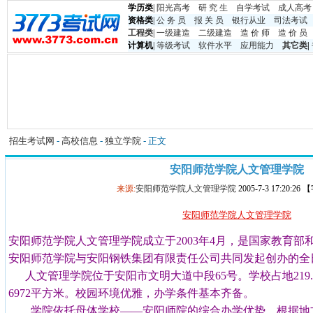
学历类
|
阳光高考
研 究 生
自学考试
成人高考
资格类
|
公 务 员
报 关 员
银行从业
司法考试
工程类
|
一级建造
二级建造
造 价 师
造 价 员
计算机
|
等级考试
软件水平
应用能力
其它类
|
招生考试网
-
高校信息
-
独立学院
- 正文
安阳师范学院人文管理学院
来源:
安阳师范学院人文管理学院
2005-7-3 17:20:2
安阳师范学院人文管理学院
安阳师范学院人文管理学院成立于
2003
年
4
月，是国家教育部
安阳师范学院与安阳钢铁集团有限责任公司共同发起创办
人文管理学院位于安阳市文明大道中段
65
号。学校占地
219
6972
平方米。校园环境优雅，办学条件基本齐备。
学院依托母体学校——安阳师院的综合办学优势，根据地