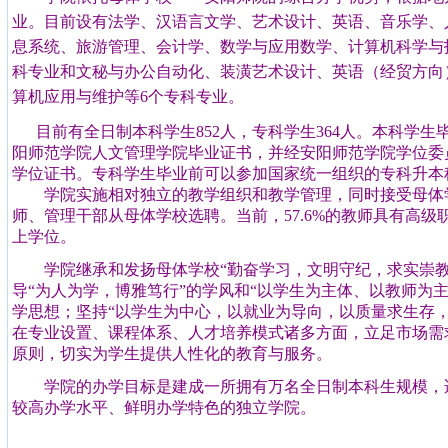
业。目前设有法学、汉语言文学、艺术设计、英语、音乐学、
息系统、旅游管理、会计学、数学与应用数学、计算机科学与
科专业和文秘与办公自动化、装潢艺术设计、英语（经贸方向
算机应用与维护等
6
个专科专业。
目前有全日制本科学生
852
人，专科学生
364
人。本科学生
阳师范学院人文管理学院毕业证书，并经安阳师范学院学位委
学位证书。专科学生毕业前可以参加国家统一组织的专科升本
学院实施相对独立的教学组织和教学管理，同时接受母体
师、管理干部从母体学校选聘。当前，
57.6%
的教师具有高级
上学位。
学院继承和发扬母体学校
“
勤奋学习，文明守纪，求实崇
导“为人为学，博雅笃行”的学风和
“
以学生为主体、以教师为
学思想；坚持“以学生为中心，以就业为导向，以质量求生存，
在专业设置、课程体系、人才培养模式诸多方面，立足市场需
原则，切实为学生提供人性化的教育与服务。
学院的办学目标是建成一所拥有万名全日制本科生规模，
较高办学水平、鲜明办学特色的独立学院。