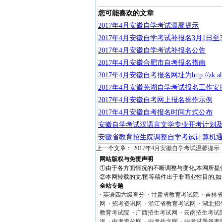
您可能喜欢的文章
2017年4月安徽自学考试温馨提示
2017年4月安徽自学考试补报名3月1日至
2017年4月安徽自学考试补报名公告
2017年4月安徽合肥市自考报名指南
2017年4月安徽自考报名网址为http://zk.a
2017年4月安徽芜湖自学考试报名工作安
2017年4月安徽自考网上报名操作示例
2017年4月安徽自考报名时间方式公布
安徽自学考试汉语言文学专业开考计划
安徽省教育招生院调整自学考试计算机
上一个文章：
2017年4月安徽自学考试温馨提示
网站版权与免责声明
①由于各方面情况的不断调整与变化,本网所提
②本网转载的文/图等稿件出于非商业性目的,如转载
全站专题
·
英语四六级查分
·
甘肃省教育考试院
·
吉林
网
·
招考资讯网
·
浙江省教育考试网
·
湖北招
教育考试院
·
广西招生考试网
·
云南招生考试
询
·
中考查分网
·
中考作文网
·
中考试题答案