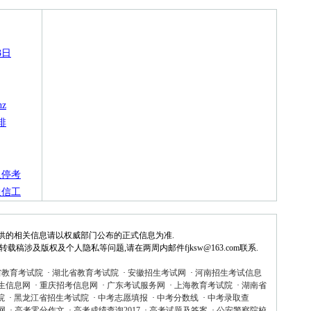
3日
hz
排
及停考
通信工
供的相关信息请以权威部门公布的正式信息为准.
稿涉及版权及个人隐私等问题,请在两周内邮件fjksw@163.com联系.
省教育考试院
·
湖北省教育考试院
·
安徽招生考试网
·
河南招生考试信息
生信息网
·
重庆招考信息网
·
广东考试服务网
·
上海教育考试院
·
湖南省
院
·
黑龙江省招生考试院
·
中考志愿填报
·
中考分数线
·
中考录取查
网
·
高考零分作文
·
高考成绩查询2017
·
高考试题及答案
·
公安警察院校