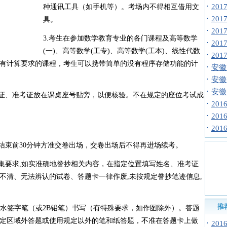
·
201
种通讯工具（如手机等）。考场内不得相互借用文
·
20
具。
·
20
3.考生在参加数学教育专业的各门课程及高等数学
·
20
(一)、高等数学(工专)、高等数学(工本)、线性代数
·
20
有计算要求的课程，考生可以携带简单的没有程序存储功能的计
·
安徽
·
安徽
·
安徽
份证、准考证放在课桌座号贴旁，以便核验。不在规定的座位考试成
·
20
·
20
·
20
试结束前30分钟方准交卷出场，交卷出场后不得再进场续考。
采集要求,如实准确地誊抄相关内容，在指定位置填写姓名、准考证
不清、无法辨认的试卷、答题卡一律作废,未按规定誊抄笔迹信息,
推
色墨水签字笔（或2B铅笔）书写（有特殊要求，如作图除外）。答题
定区域外答题或使用规定以外的笔和纸答题，不准在答题卡上做
·
20