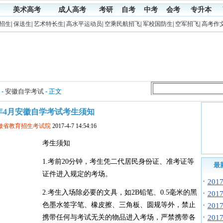
美术高考
成人高考
考研
自考
中考
会考
专升本
招生
|
保送生
|
艺术特长生
|
高水平运动员
|
空乘民航招飞
|
军校国防生
|
空军招飞
|
高考作
-
安徽自学考试
- 正文
7年4月安徽自学考试考生须知
安徽省教育招生考试院
2017-4-7 14:54:16
考生须知
1.考前20分钟，考生凭二代居民身份证、准考证等
最
证件进入规定的考场。
·
20
2.考生入场除必要的文具，如2B铅笔、0.5毫米的黑
·
20
色墨水签字笔、橡皮擦、三角板、圆规等外，禁止
·
20
·
携带任何与考试无关的物品进入考场，严禁携带各
20