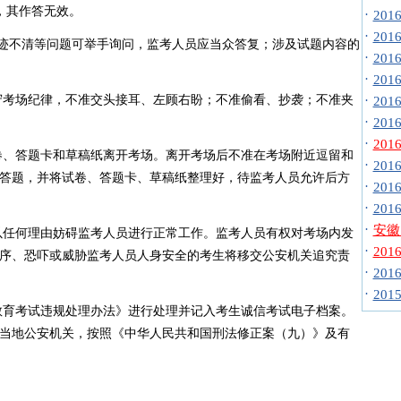
，其作答无效。
·
20
·
20
字迹不清等问题可举手询问，监考人员应当众答复；涉及试题内容的
·
20
·
201
遵守考场纪律，不准交头接耳、左顾右盼；不准偷看、抄袭；不准夹
·
20
·
20
·
20
试卷、答题卡和草稿纸离开考场。离开考场后不准在考场附近逗留和
·
20
答题，并将试卷、答题卡、草稿纸整理好，待监考人员允许后方
·
20
·
20
·
安徽
得以任何理由妨碍监考人员进行正常工作。监考人员有权对考场内发
·
20
序、恐吓或威胁监考人员人身安全的考生将移交公安机关追究责
·
20
·
20
家教育考试违规处理办法》进行处理并记入考生诚信考试电子档案。
当地公安机关，按照《中华人民共和国刑法修正案（九）》及有