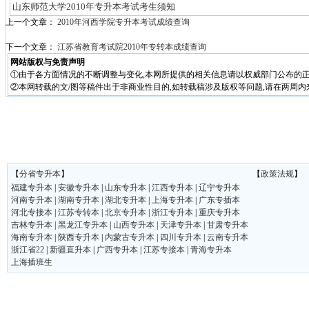
山东师范大学2010年专升本考试考生须知
上一个文章：
2010年河西学院专升本考试成绩查询
下一个文章：
江苏省教育考试院2010年专转本成绩查询
网站版权与免责声明
①由于各方面情况的不断调整与变化,本网所提供的相关信息请以权威部门公布的正
②本网转载的文/图等稿件出于非商业性目的,如转载稿涉及版权等问题,请在两周内
【
分省专升本
】
【
政策法规
】
福建专升本
|
安徽专升本
|
山东专升本
|
江西专升本
|
辽宁专升本
河南专升本
|
湖南专升本
|
湖北专升本
|
上海专升本
|
广东专插本
河北专接本
|
江苏专转本
|
北京专升本
|
浙江专升本
|
重庆专升本
吉林专升本
|
黑龙江专升本
|
山西专升本
|
天津专升本
|
甘肃专升本
海南专升本
|
陕西专升本
|
内蒙古专升本
|
四川专升本
|
云南专升本
浙江省22
|
新疆直升本
|
广西专升本
|
江苏专接本
|
青海专升本
上海插班生