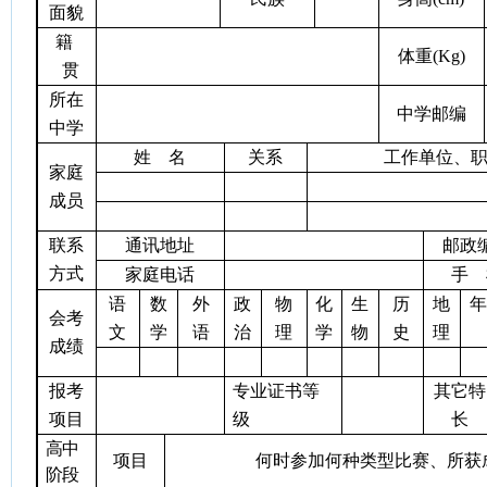
面貌
籍
体重
(
Kg
)
贯
所在
中学邮编
中学
姓
名
关系
工作单位、
家庭
成员
联系
通讯地址
邮政
方式
家庭电话
手
语
数
外
政
物
化
生
历
地
会考
文
学
语
治
理
学
物
史
理
成绩
报考
专业证书等
其它特
项目
级
长
高中
项目
何时参加何种类型比赛、所获
阶段