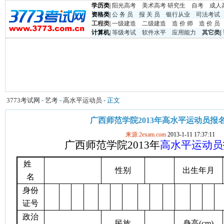
学历类
|
阳光高考
美术高考
研究生
自考
成人
资格类
|
公 务 员
报 关 员
银行从业
司法考试
工程类
|
一级建造
二级建造
造 价 师
造 价 员
计算机
|
等级考试
软件水平
应用能力
其它类
|
3773考试网
-
艺考
-
高水平运动员
- 正文
广西师范学院2013年高水平运动员报
来源:2exam.com
2013-1-11 17:37:11
广西师范学院
2013
年
高水平运动员
姓
性别
出生年月
名
身份
证号
政治
民族
身高
(
cm)