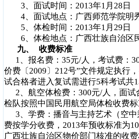
3
、面试时间：
2013
年
1
月
28
日
4
、面试地点：广西师范学院明
5
、体检时间：
2013
年
1
月
29
日
6
、体检地点：广西壮族自治区
九、
收费标准
1
、报名费：
35
元
/
人，考试费：
3
价费〔
2009
〕
212
号”文件规定执行
试合格者进入复试需进行
5
科考试共
1
2
、航空体检费：
300
元
/
人，面试
检队按照中国民用航空局体检收费标
3
、学费：播音与主持艺术（空中
费按学分收费，
2013
年预收标准为
10
广西壮族自治区物价部门核准的收费