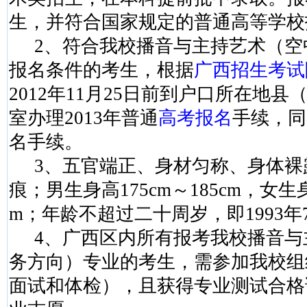
生，并符合国家规定的普通高等学校
2
、符合我校播音与主持艺术（空
报名条件的考生，根据
广西招生考试
2012
年
11
月
25
日
前到户口所在地县
室办理
2013
年普通
高考报名
手续，同
名手续。
3
、五官端正、身材匀称、身体裸
痕；男生身高
175cm
～
185cm
，女生
m
；年龄不超过二十周岁，即
1993
年
4
、广西区内所有报考我校播音与
务方向）专业的考生，需参加我校组
面试和体检），且获得专业测试合格