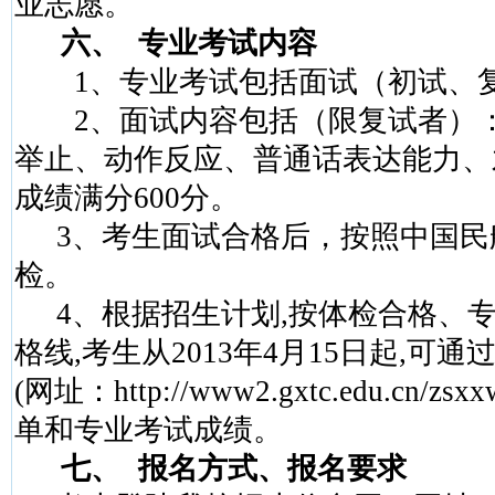
业志愿。
六、
专业考试内容
1
、专业考试包括面试（初试、
2
、面试内容包括（限复试者）
举止、动作反应、普通话表达能力、
成绩满分
600
分。
3
、考生面试合格后，按照中国民
检。
4
、根据招生计划
,
按体检合格、
格线
,
考生从
2013
年
4
月
15
日
起
,
可通
(
网址：
http://www2.gxtc.edu.cn/zsxx
单和专业考试成绩。
七、
报名方式、报名要求