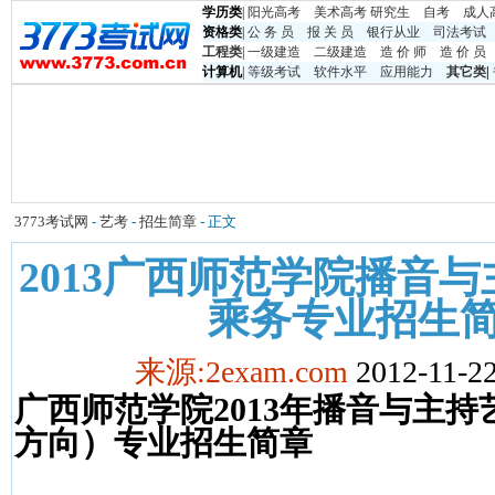
学历类
|
阳光高考
美术高考
研究生
自考
成人
资格类
|
公 务 员
报 关 员
银行从业
司法考试
工程类
|
一级建造
二级建造
造 价 师
造 价 员
计算机
|
等级考试
软件水平
应用能力
其它类
|
3773考试网
-
艺考
-
招生简章
- 正文
2013广西师范学院播音
乘务专业招生
来源:2exam.com
2012-11-22
广西师范学院
2013
年
播音与主持
方向）专业招生简章