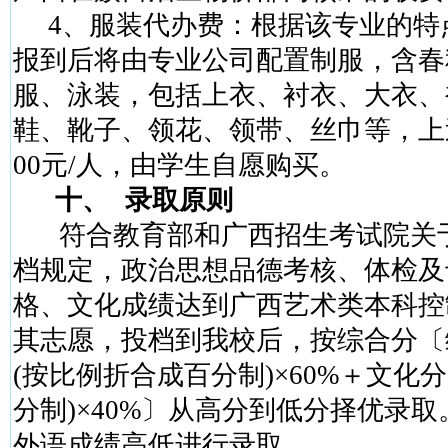
4
、服装代办费：根据该专业的特
报到后将由专业公司配置制服，含春
服、泳装，包括上衣、衬衣、大衣、
鞋、靴子、领花、领带、丝巾等，上
00
元
/
人，由学生自愿购买。
十、
录取原则
符合教育部和广西招生考试院关
档规定，政治思想品德考核、体检及
格、文化成绩达到广西艺术类本科控
其志愿，投档到我校后，按综合分〔
(
按比例折合成百分制
)
×
60%
＋文化分
分制
)
×
40%
〕从高分到低分择优录取
外语成绩高低进行录取。