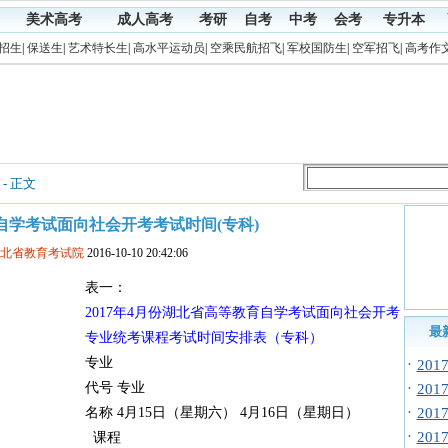
美术高考
成人高考
考研
自考
中考
会考
专升本
招生
|
保送生
|
艺术特长生
|
高水平运动员
|
空乘民航招飞
|
军校国防生
|
空军招飞
|
高考作
- 正文
北自学考试面向社会开考考试时间(专科)
湖北省教育考试院
2016-10-10 20:42:06
表一：
2017年4月份湖北省高等教育自学考试面向社会开考
最
专业统考课程考试时间安排表（专科）
专业
·
20
代号 专业
·
20
·
名称 4月15日（星期六） 4月16日（星期日）
20
·
20
课程