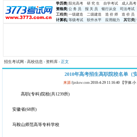
学历类
|
阳光高考
研 究 生
自学考试
成人高考
资格类
|
公 务 员
报 关 员
银行从业
司法考试
工程类
|
一级建造
二级建造
造 价 师
造 价 员
计算机
|
等级考试
软件水平
应用能力
其它类
|
招生考试网
-
高校信息
-
资料库
- 正文
2010年高考招生高职院校名单（
来源:
fjzsksw.com
2010-4-29 11:16:40 【字体:
高职(专科)院校(共1239所)
安徽省(68所)
马鞍山师范高等专科学校