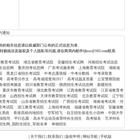
的通知
供的相关信息请以权威部门公布的正式信息为准.
稿涉及版权及个人隐私等问题,请在两周内邮件fjksw@163.com联系.
省教育考试院
·
湖北省教育考试院
·
安徽招生考试网
·
河南招生考试信息
生信息网
·
重庆招考信息网
·
广东考试服务网
·
上海教育考试院
·
湖南省
院
·
黑龙江省招生考试院
·
中考志愿填报
·
中考分数线
·
中考录取查
网
·
高考零分作文
·
高考成绩查询2017
·
高考试题及答案
·
公安警察院校
南省招考频道
·
四川省教育考试院
·
陕西招生考试信息网
·
新疆招生
·
重庆市教育考试院
·
湖北教育考试网
·
江西省教育考试院
·
江苏省教育考
息港
·
山西招生考试网
·
天津市教育招生考试院
·
北京教育考试院
·
辽宁招
教育考试院
·
山东省教育招生考试院
·
广西招生考试院
·
海南省考试局
·
河
育考试院
·
浙江教育考试院
·
上海招考热线
·
福建省教育考试院
·
安徽省教
名系统
·
香港高校内地招生
·
空军招飞
·
自主招生保送生小语种
·
中国大学
报指导、平行志愿
·
高水平运动员体育特长生招生
·
高考报名
·
艺术特长
招生网_国防生招生_军校名单
·
单独招生
|
关于我们
|
联系我们
|
版权申明
|
网站导航
|
手机版