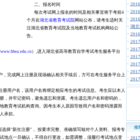
·
20
二、报名时间
·
20
每次考试网上报名的时间及相关事宜将于考前4
·
20
个月在
湖北省教育考试院
网站公布，请考生适时关
·
湖北
注湖北省教育考试院及当地教育考试机构网站公
·
20
告。
·
20
·
20
//www.hbea.edu.cn
）,进入湖北省高等教育自学考试考生服务平台
·
20
·
20
·
20
，完成网上注册及现场确认相关手续后，方可在考生服务平台上
·
20
册用户名，该用户名将绑定相应考生的考试信息。考生应以本人
册，并牢记密码，避免遗忘和泄露。考生遗忘用户名和密码的，
地教育考试机构查询。因考生本人原因导致用户名和密码泄露而
人承担。
推
选择“新生注册”， 按要求完整、准确填写核对个人资料、报考专
试地点一旦确认，不得自行更改，如需调整，须履行考试地点变
·
20