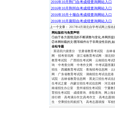
2016年10月荆门自考成绩查询网站入口
2016年10月荆州自考成绩查询网站入口
2016年10月十堰自考成绩查询网站入口
2016年10月襄阳自考成绩查询网站入口
上一个文章：
2017年4月湖北自学考试网上报名
网站版权与免责声明
①由于各方面情况的不断调整与变化,本网所提
②本网转载的文/图等稿件出于非商业性目的,如转载
全站专题
·
英语四六级查分
·
甘肃省教育考试院
·
吉林
网
·
招考资讯网
·
浙江省教育考试网
·
湖北招
教育考试院
·
广西招生考试网
·
云南招生考试
询
·
中考查分网
·
中考作文网
·
中考试题答案
招生
·
西藏教育考试院
·
青海招考信息网
·
云
网
·
广东省教育考试院
·
湖南招生考试信息港
试院
·
吉林省教育信息网
·
黑龙江招生考试信
生考试之窗
·
内蒙古招生考试信息网
·
河北省
南省招生办公室
·
贵州省招生考试院
·
宁夏教
育招生考试院
·
成绩查询、录取查询、网上报
排行榜
·
高考满分作文|高考作文
·
高考志愿填
生
·
空乘招生民航招飞
·
高考志愿填报
·
军校