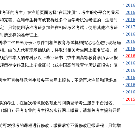
·
20
·
20
考证的考生）在注册页面选择“在籍注册”，考生服务平台将显示
·
20
和完善。在籍考生持有或获得过多个自学考试准考证的，注册时
·
20
定，只能使用该准考证参加并在相应考区考试，使用其他准考证
·
20
时所选择的准考证上。
·
20
带二代居民身份证原件到相关教育考试机构指定地点进行现场确
·
20
相。由他人代替现场确认的，将取消相关考生网上报名资格。首
·
20
须携带本人的专科及以上毕业证书（或中国高等教育学历认证报
·
20
须留存专科及以上毕业证书（或中国高等教育学历认证报告）复
·
20
·
20
生可直接登录考生服务平台网上报名，不需再次注册和现场确
·
20
·
20
·
20
的考生，在当次考试报名截止时间前登录考生服务平台报名。
部门）开考专业的考生报名实行网上缴费，请相关考生提前开通
可对报考的课程进行修改，缴费后将不得修改已报课程，只能增