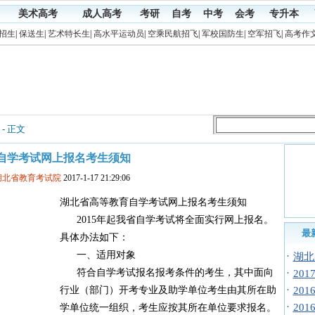
美术高考
成人高考
考研
自考
中考
会考
专升本
招生
|
保送生
|
艺术特长生
|
高水平运动员
|
空乘民航招飞
|
军校国防生
|
空军招飞
|
高考作
- 正文
自学考试网上报名考生须知
湖北省教育考试院
2017-1-17 21:29:06
湖北省高等教育自学考试网上报名考生须知
2015年起我省自学考试将全面实行网上报名。
最
具体办法如下：
一、适用对象
·
湖北
符合自学考试报名报考条件的考生，其中面向
·
20
·
行业（部门）开考专业及助学单位考生由其所在助
20
·
20
学单位统一组织，考生应按其所在单位要求报名。