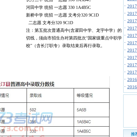
·
20
河田中学 统招 一志愿 330 1A4B5C
·
20
新桥中学 统招 一志愿 文考分320 9C1D
·
20
二志愿 文考分320 9C1D
·
20
注：第五批次普通高中(含濯田中学、龙宇中学）的
·
20
切线，须由市招生办对第四批次“国家级重点中职学
·
20
校”（含长汀职专）录取结束后再行录取。
·
20
·
20
·
20
·
20
·
20
·
20
推