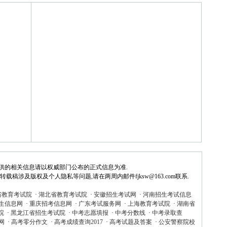
供的相关信息请以权威部门公布的正式信息为准.
稿涉及版权及个人隐私等问题,请在两周内邮件fjksw@163.com联系.
省教育考试院
·
湖北省教育考试院
·
安徽招生考试网
·
河南招生考试信息
生信息网
·
重庆招考信息网
·
广东考试服务网
·
上海教育考试院
·
湖南省
院
·
黑龙江省招生考试院
·
中考志愿填报
·
中考分数线
·
中考录取查
网
·
高考零分作文
·
高考成绩查询2017
·
高考试题及答案
·
公安警察院校