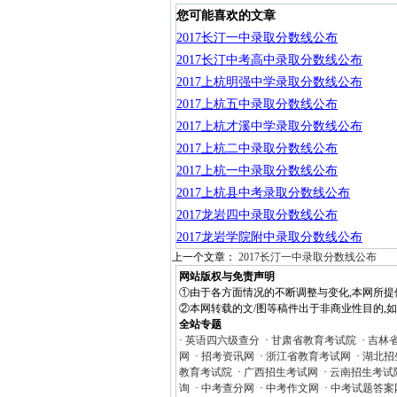
您可能喜欢的文章
2017长汀一中录取分数线公布
2017长汀中考高中录取分数线公布
2017上杭明强中学录取分数线公布
2017上杭五中录取分数线公布
2017上杭才溪中学录取分数线公布
2017上杭二中录取分数线公布
2017上杭一中录取分数线公布
2017上杭县中考录取分数线公布
2017龙岩四中录取分数线公布
2017龙岩学院附中录取分数线公布
上一个文章：
2017长汀一中录取分数线公布
网站版权与免责声明
①由于各方面情况的不断调整与变化,本网所提
②本网转载的文/图等稿件出于非商业性目的,如转载
全站专题
·
英语四六级查分
·
甘肃省教育考试院
·
吉林
网
·
招考资讯网
·
浙江省教育考试网
·
湖北招
教育考试院
·
广西招生考试网
·
云南招生考试
询
·
中考查分网
·
中考作文网
·
中考试题答案