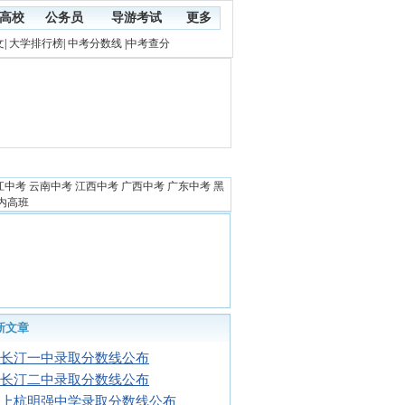
高校
公务员
导游考试
更多
文
|
大学排行榜
|
中考分数线
|
中考查分
江中考
云南中考
江西中考
广西中考
广东中考
黑
内高班
新文章
17长汀一中录取分数线公布
17长汀二中录取分数线公布
17上杭明强中学录取分数线公布