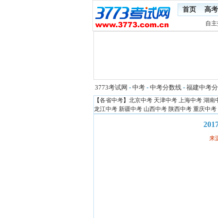
首页
高考
自主
3773考试网
-
中考
-
中考分数线
-
福建中考分
【
各省中考
】
北京中考
天津中考
上海中考
湖南
龙江中考
新疆中考
山西中考
陕西中考
重庆中考
20
来源