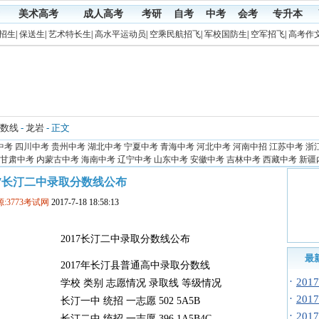
美术高考
成人高考
考研
自考
中考
会考
专升本
招生
|
保送生
|
艺术特长生
|
高水平运动员
|
空乘民航招飞
|
军校国防生
|
空军招飞
|
高考作
数线
-
龙岩
- 正文
中考
四川中考
贵州中考
湖北中考
宁夏中考
青海中考
河北中考
河南中招
江苏中考
浙
甘肃中考
内蒙古中考
海南中考
辽宁中考
山东中考
安徽中考
吉林中考
西藏中考
新疆
17长汀二中录取分数线公布
:3773考试网
2017-7-18 18:58:13
2017长汀二中录取分数线公布
最
2017年长汀县普通高中录取分数线
·
20
学校 类别 志愿情况 录取线 等级情况
·
20
长汀一中 统招 一志愿 502 5A5B
·
20
长汀二中 统招 一志愿 396 1A5B4C