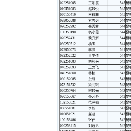
022251905
王彩霞
545
昆
010551983
赵晨悦
545
昆
070150419
王裕非
545
昆
093050588
索志远
544
昆
090252992
岳秀林
544
昆
100350190
杨小霞
544
昆
020252431
魏升辉
544
昆
030250712
杨玉
544
昆
072950973
李鹏
544
昆
082352522
肖雯倩
544
昆
032251083
荣昶兴
543
昆
040252693
王龙飞
543
昆
040251860
林楠
543
昆
080152085
贠凯
543
昆
073151532
梁兆琨
543
昆
020250764
宋晨光
543
昆
080155667
孙凡舒
543
昆
102150321
范泽驰
543
昆
050551681
李乾
543
昆
010651921
赵超
543
昆
100156486
张伟
542
昆
020253415
刘冠男
542
昆