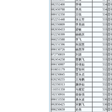
082352400
李锋
534
昆
082450788
李杰
534
昆
080152350
王悦
534
昆
052251448
张云芳
533
昆
082350809
李美娟
533
昆
082650433
梁敏
533
昆
032250399
杨晓庆
533
昆
060253588
李飞
533
昆
062151596
朱国慧
533
昆
090150726
杨慧萍
533
昆
072750819
刘源
533
昆
062454258
曹鹏飞
533
昆
090150997
田倩如
532
昆
010651179
贾智州
532
昆
083250845
贾永贞
532
昆
020250255
王海鹏
532
昆
102350313
廉静如
532
昆
110351359
马耀宏
531
昆
102150916
柴振强
531
昆
090153550
康永波
530
昆
092850425
宋鹏飞
530
昆
090250659
史燕
529
昆