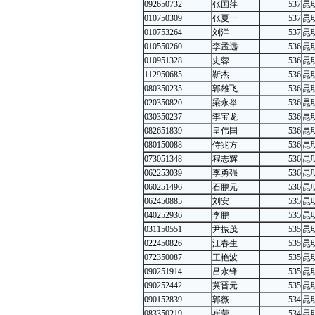
092650732
张国萍
537
昆
010750309
张夏一
537
昆
010753264
刘洋
537
昆
010550260
李孟远
536
昆
010951328
史蓉
536
昆
112950685
靳杰
536
昆
080350235
郭雄飞
536
昆
020350820
梁永举
536
昆
030350237
李宝龙
536
昆
082651839
皇伟国
536
昆
080150088
侍兆方
536
昆
073051348
程志辉
536
昆
062253039
李勇强
536
昆
060251496
石鹏元
536
昆
062450885
刘安
535
昆
040252936
李鹏
535
昆
031150551
尹振茂
535
昆
022450826
汪春生
535
昆
072350087
王艳波
535
昆
090251914
吕永锋
535
昆
090252442
冀晋元
535
昆
090152839
郭薇
534
昆
083350219
崔莹
534
昆