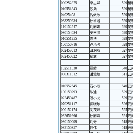
090252875
李志斌
529
昆
010551843
苏枭
529
昆
040254081
吕傲冰
529
昆
083250234
孙睿超
529
昆
110152547
刘丽娜
529
昆
080154984
安王鹏
529
昆
010551255
陈博
528
昆
100156716
卢治强
528
昆
062453013
田润权
527
昆
082450822
翟鑫
527
昆
102511330
贾茜
540
云
080311312
谢雅婕
511
云
010552545
石小蓉
540
云
100150293
陈迪
529
云
022450487
段小龙
529
云
070251117
侯晓珍
526
云
090152174
党茂峰
525
云
082651666
孙丽蓉
524
云
080150099
刘奇
518
云
032150357
郭伟
518
云