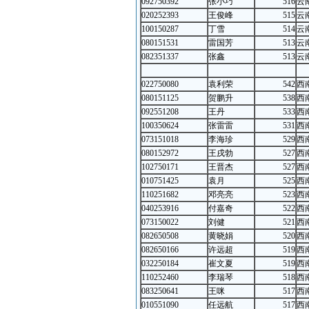
092750392
张小巧
516
云
020252393
王俊峰
515
云
100150287
丁雪
514
云
080151531
雷国芳
513
云
082351337
张鑫
513
云
022750080
袁利荣
542
西
080151125
贺鹏升
538
西
092551208
王丹
533
西
100350624
张雷雷
531
西
073151018
李海珍
529
西
080152972
王戌勃
527
西
102750171
王晋杰
527
西
010751425
袁月
525
西
110251682
邓亮亮
523
西
040253916
付嘉奇
522
西
073150022
刘健
521
西
082650508
黄晓娟
520
西
082650166
许远超
519
西
032250184
崔文夏
519
西
110252460
李瑞琴
518
西
083250641
王咪
517
西
010551090
任远航
517
西