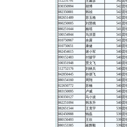
112251791
王鑫彦
542
昆
030350994
胡博
542
昆
082350881
韩祯
542
昆
082651489
苏玉格
542
昆
060250005
刘慧桃
541
昆
080251644
杨瑶
541
昆
100154944
马洪晋
541
昆
010750967
余露
541
昆
010750651
康健
540
昆
062454615
谢小军
540
昆
090152483
付骏宇
540
昆
100351948
贾文飞
540
昆
112752176
刘林兵
540
昆
042850445
孙朋飞
540
昆
080154160
周翔
540
昆
022650772
苏楠
540
昆
083150095
卢威
540
昆
030350127
马小波
540
昆
062251094
韩东升
540
昆
082651544
王竟宇
539
昆
082450988
钱磊
539
昆
080150493
王欣
539
昆
080153385
崔辉毅
539
昆