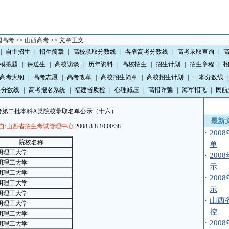
国高考
>>
山西高考
>> 文章正文
|
自主招生
|
招生简章
|
高校录取分数线
|
各省高考分数线
|
高考录取查询
|
模拟题
|
保送生
|
高校访谈
|
历年资料
|
高校招生
|
招生计划
|
招生章程
|
高考大纲
|
高考志愿
|
高考改革
|
高校招生简章
|
高校招生计划
|
一本分数线
|
科分数线
|
高考报名系统
|
福建省质检
|
心理减压
|
高招诈骗
|
海军招飞
|
民航
高考第二批本科A类院校录取名单公示（十六）
最新
自:山西省招生考试管理中心
2008-8-8 10:00:38
·
20
院校名称
单
明理工大学
·
20
明理工大学
示
明理工大学
·
20
明理工大学
示
明理工大学
·
山西
明理工大学
控
明理工大学
·
20
明理工大学