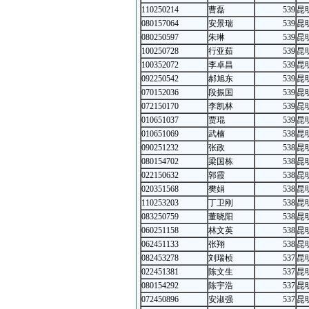
110250214
曹磊
539
昆
080157064
安景瑞
539
昆
080250597
朱琳
539
昆
100250728
行亚茹
539
昆
100352072
李卓昌
539
昆
092250542
郝旭东
539
昆
070152036
段振国
539
昆
072150170
李凯林
539
昆
010651037
贾琨
539
昆
010651069
武楠
538
昆
090251232
张政
538
昆
080154702
梁国栋
538
昆
022150632
郭霞
538
昆
020351568
樊娟
538
昆
110253203
丁卫刚
538
昆
083250759
董晓阳
538
昆
060251158
林文英
538
昆
062451133
张翔
538
昆
082453278
刘瑞桢
537
昆
022451381
陈文生
537
昆
080154292
陈宇浩
537
昆
072450896
安淑强
537
昆