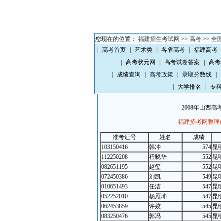
您现在的位置：
福建招生考试网
>>
高考
>>
全
|
高考首页
|
艺术类
|
各省高考
|
福建高考
|
高考状元网
|
高考试卷答案
|
高考
|
成绩查询
|
高考政策
|
录取分数线
|
|
大学排名
|
专
2008年山西
福建招考网整理
准考证号
姓名
成绩
103150416
韩冲
574
昆
112250208
程晓华
552
昆
082651195
赵玺
552
昆
072450386
刘凯
549
昆
010651493
任洁
547
昆
052252010
杨雁坤
547
昆
062453859
许姣
545
昆
083250476
郭冯
545
昆