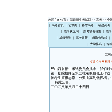
您现在的位置：
福建招生考试网
>>
高考
>>
全
|
高考首页
|
艺术类
|
各省高考
|
福建高考
|
高考状元网
|
高考试卷答案
|
高考
|
成绩查询
|
高考政策
|
录取分数线
|
|
大学排名
|
专
20
福建招考网整理
经山西省招生考试委员会批准，我们对
第一批院校降至第二批录取最低工作线
按考生原报志愿、分数由高到低投档，生
特此公告。
二〇〇八年八月二十四日