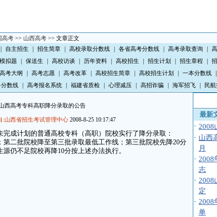
国高考
>>
山西高考
>> 文章正文
|
自主招生
|
招生简章
|
高校录取分数线
|
各省高考分数线
|
高考录取查询
|
模拟题
|
保送生
|
高校访谈
|
历年资料
|
高校招生
|
招生计划
|
招生章程
|
高考大纲
|
高考志愿
|
高考改革
|
高校招生简章
|
高校招生计划
|
一本分数线
|
科分数线
|
高考报名系统
|
福建省质检
|
心理减压
|
高招诈骗
|
海军招飞
|
民航
08山西高考专科高职降分录取的公告
最新
自:山西省招生考试管理中心
2008-8-25 10:17:47
·
20
未完成计划的普通高校专科（高职）院校实行了降分录取：
·
山西
；第二批院校降至第三批录取最低工作线；第三批院校先降20分
月
源仍不足院校再降10分按上述办法执行。
·
20
志
·
20
定
·
20
单