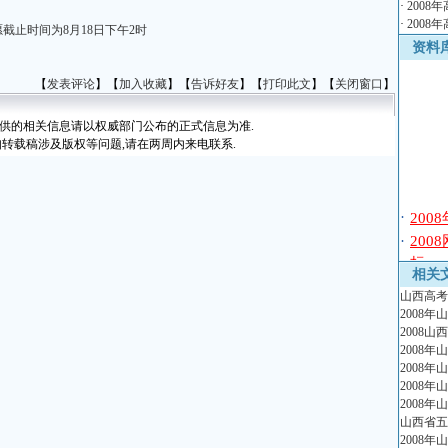
·
2008
·
2008
截止时间为8月18日下午2时
资料
【
发表评论
】【
加入收藏
】【
告诉好友
】【
打印此文
】【
关闭窗口
】
提供的相关信息请以权威部门公布的正式信息为准.
如转载稿涉及版权等问题,请在两周内来电联系.
·
20
·
20
标
相关
·
20
山西高考
排
2008
·
20
2008
排
2008
·
20
2008
2008
·
20
2008
·
20
山西省五
·
20
2008