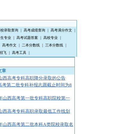
高校录取查询
|
高考成绩查询
|
高考满分作文
|
招生专业
|
高考试题答案
|
高校专业
|
高考作文
|
二本分数线
|
三本分数线
|
招飞
|
高考工具
|
文章
08山西高考专科高职降分录取的公告
高考第二批专科补报志愿截止时间为8
08年山西高考第一批专科高职院校第一
08山西高考专科高职录取最低工作线划
08年山西高考第二批本科A类院校录取名