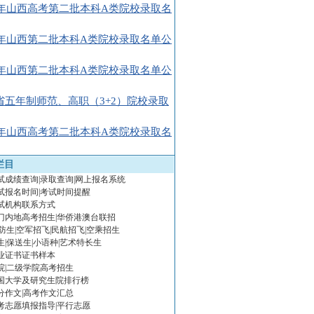
08年山西高考第二批本科A类院校录取名
08年山西第二批本科A类院校录取名单公
08年山西第二批本科A类院校录取名单公
省五年制师范、高职（3+2）院校录取
08年山西高考第二批本科A类院校录取名
栏目
试成绩查询|录取查询|网上报名系统
试报名时间|考试时间提醒
试机构联系方式
门内地高考招生|华侨港澳台联招
防生|空军招飞|民航招飞|空乘招生
生|保送生|小语种|艺术特长生
业证书证书样本
院|二级学院高考招生
国大学及研究生院排行榜
分作文|高考作文汇总
高考志愿填报指导|平行志愿