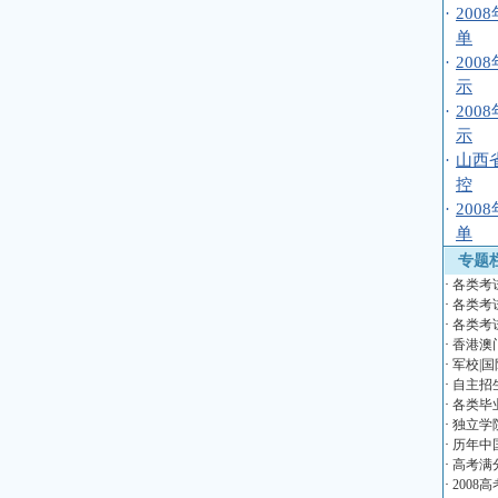
·
20
单
·
20
示
·
20
示
·
山西
控
·
20
单
专题
·
各类考
·
各类考
·
各类考
·
香港澳
·
军校|国
·
自主招
·
各类毕
·
独立学
·
历年中
·
高考满
·
2008