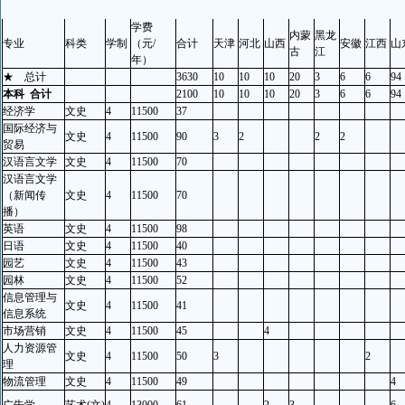
学费
内蒙
黑龙
专业
科类
学制
（元/
合计
天津
河北
山西
安徽
江西
山
古
江
年）
★
总计
3630
10
10
10
20
3
6
6
94
本科
合计
2100
10
10
10
20
3
6
6
94
经济学
文史
4
11500
37
国际经济与
文史
4
11500
90
3
2
2
2
贸易
汉语言文学
文史
4
11500
70
汉语言文学
（新闻传
文史
4
11500
70
播）
英语
文史
4
11500
98
日语
文史
4
11500
40
园艺
文史
4
11500
43
园林
文史
4
11500
52
信息管理与
文史
4
11500
41
信息系统
市场营销
文史
4
11500
45
4
人力资源管
文史
4
11500
50
3
2
理
物流管理
文史
4
11500
49
4