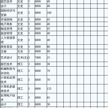
园艺技术
文史
3
6800
40
会计
文史
3
6800
40
国际经济与
文史
3
6800
100
贸易
市场营销
文史
3
6800
45
电子商务
文史
3
6800
40
物流管理
文史
3
6800
45
旅游管理
文史
3
6800
40
人力资源管
文史
3
6800
40
理
商务英语
文史
3
6800
80
文秘
文史
3
6800
60
艺术设计
艺术(文)
3
7800
25
园艺技术
理工
3
6800
30
机械制造与
理工
3
6800
70
自动化
计算机应用
理工
3
6800
70
技术
计算机多媒
理工
3
6800
135
体技术
应用电子技
理工
3
6800
65
术
会计
理工
3
6800
30