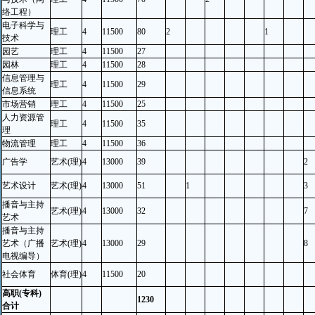
络工程）
电子科学与
理工
4
11500
80
2
1
技术
园艺
理工
4
11500
27
园林
理工
4
11500
28
信息管理与
理工
4
11500
29
信息系统
市场营销
理工
4
11500
25
人力资源管
理工
4
11500
35
理
物流管理
理工
4
11500
36
广告学
艺术(理)
4
13000
39
2
艺术设计
艺术(理)
4
13000
51
1
3
播音与主持
艺术(理)
4
13000
32
7
艺术
播音与主持
艺术（广播
艺术(理)
4
13000
29
8
电视编导）
社会体育
体育(理)
4
11500
20
高职(专科)
1230
合计