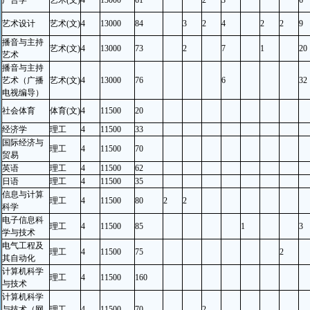
广告学
艺术(文)
4
13000
61
2
3
6
艺术设计
艺术(文)
4
13000
84
3
2
4
2
2
9
播音与主持
艺术(文)
4
13000
73
2
7
1
20
艺术
播音与主持
艺术（广播
艺术(文)
4
13000
76
6
32
电视编导）
社会体育
体育(文)
4
11500
20
经济学
理工
4
11500
33
国际经济与
理工
4
11500
70
贸易
英语
理工
4
11500
62
日语
理工
4
11500
35
信息与计算
理工
4
11500
80
2
2
科学
电子信息科
理工
4
11500
85
1
3
学与技术
电气工程及
理工
4
11500
75
2
其自动化
计算机科学
理工
4
11500
160
与技术
计算机科学
与技术（网
理工
4
11500
70
2