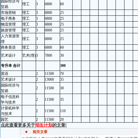
国际经济与
理工
3
6800
60
贸易
市场营销
理工
3
6800
25
电子商务
理工
3
6800
25
物流管理
理工
3
6800
25
旅游管理
理工
3
6800
25
人力资源管
理工
3
6800
25
理
商务英语
理工
3
6800
60
艺术设计
艺术(理)
3
7800
30
专升本 合计
300
英语
2
11500
70
艺术设计
2
13000
35
国际经济与
2
11500
30
贸易
电子信息科
2
11500
35
学与技术
计算机科学
2
11500
110
与技术
园艺
2
11500
20
点此查看更多关于
招生计划
的文章!
■
相关文章