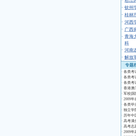
·
右江
·
钦州
·
桂林
·
河西
·
广西
·
青海
科
·
河南
·
解放
专题
·
各类考
·
各类考
·
各类考
·
香港澳
·
军校|国
·
2009
·
各类毕
·
独立学
·
历年中
·
高考满
·
高考志
·
2009