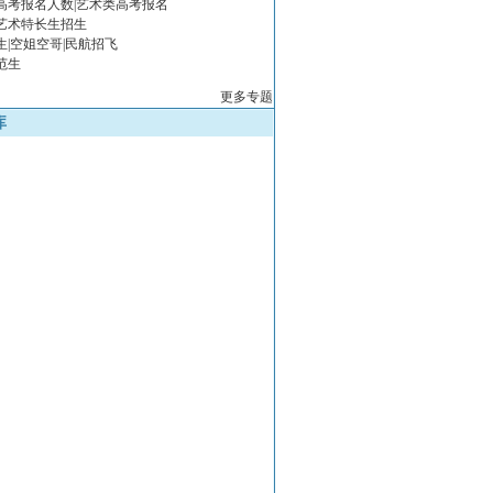
年高考报名人数|艺术类高考报名
年艺术特长生招生
生|空姐空哥|民航招飞
范生
更多专题
库