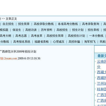
划
>> 文章正文
|
自主招生
|
招生简章
|
高校录取分数线
|
各省高考分数线
|
高考录取查询
|
模拟题
|
保送生
|
高校访谈
|
历年资料
|
高校招生
|
招生计划
|
招生章程
|
高考大纲
|
高考志愿
|
高考改革
|
高校招生简章
|
高校招生计划
|
一本分数线
|
科分数线
|
高考报名系统
|
福建省质检
|
心理减压
|
高招诈骗
|
海军招飞
|
民航
广西师范大学2009年招生计划
最新
自:2exam.com
2009-6-19 13:16:36
·
云南
分
·
西藏
·
西藏
·
兰州
·
桂林
·
广西
·
广西