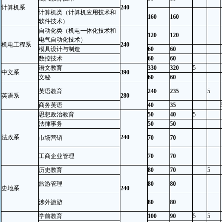
计算机系
240
计算机类（计算机应用技术和
160
160
软件技术）
自动化类（机电一体化技术和
120
120
电气自动化技术）
机电工程系
240
模具设计与制造
60
60
数控技术
60
60
语文教育
330
320
5
中文系
390
文秘
60
60
英语教育
240
235
5
英语系
280
商务英语
40
35
思想政治教育
50
40
5
法律事务
50
50
法政系
240
市场营销
70
70
工商企业管理
70
70
历史教育
80
70
5
旅游管理
80
80
史地系
240
涉外旅游
80
80
学前教育
100
90
5
5