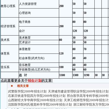
人力资源管理
50
50
教育心理系
200
心理咨询
50
50
电子商务
80
80
经济管理系
200
会计
120
120
美术教育
30
30
美术系
80
艺术设计
50
50
体育教育
80
70
体育系
120
社会体育(武术方向)
40
40
音乐教育
40
40
音乐系
100
学前教育(幼儿艺术方向)
60
60
总 计
3300
3300
3190
30
30
点此查看更多关于
招生计划
的文章!
■
相关文章
武警医学院2009年招生计划
天津城市建设管理职业学院2009年招生计划
石家庄铁道学院四方学院2009年招生计划
邢台医学高等专科学校2009
山西财经大学华商学院2009年招生计划
天津工程师范学院2009年招生计
沈阳医学院何氏视觉科学学院2009年招生计划
浙江财经学院东方学院20