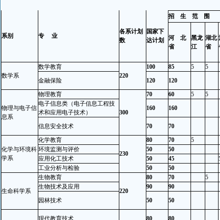
招 生 范 围
各系计划
国家下
系别
专 业
河 北
黑龙
湖北
数
达计划
省
江
省
数学教育
100
85
5
5
数学系
220
金融保险
120
120
物理教育
70
60
5
5
电子信息类（电子信息工程技
物理与电子信
160
160
术和应用电子技术）
300
息系
信息安全技术
70
70
化学教育
80
70
5
化学与环境科
环境监测与评价
50
50
230
学系
应用化工技术
50
45
工业分析与检验
50
50
生物教育
80
70
5
生物技术及应用
90
90
生命科学系
220
园林技术
50
50
现代教育技术
80
80