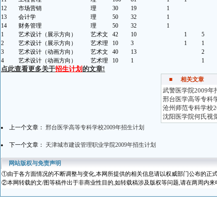
12
市场营销
理
30
19
1
13
会计学
理
50
32
1
14
财务管理
理
50
32
1
1
艺术设计（展示方向）
艺术文
42
10
1
5
2
艺术设计（展示方向）
艺术理
10
3
1
1
3
艺术设计（动画方向）
艺术文
40
13
2
4
艺术设计（动画方向）
艺术理
10
1
1
点此查看更多关于
招生计划
的文章!
■
相关文章
武警医学院2009
邢台医学高等专科学
沧州师范专科学校2
沈阳医学院何氏视觉
上一个文章：
邢台医学高等专科学校2009年招生计划
下一个文章：
天津城市建设管理职业学院2009年招生计划
网站版权与免责声明
①
由于各方面情况的不断调整与变化
,本网所提供的相关信息请以权威部门公布的正式
②本网转载的文/图等稿件出于非商业性目的,如转载稿涉及版权等问题,请在两周内来