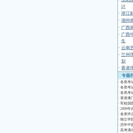
·
沈阳
计
·
浙江
·
湖州
·
广西
·
广西
生
·
云南
·
兰州
划
·
香港
专题
·
各类考
·
各类考
·
各类考
·
香港澳
·
军校|国
·
2009
·
各类毕
·
独立学
·
历年中
·
高考满