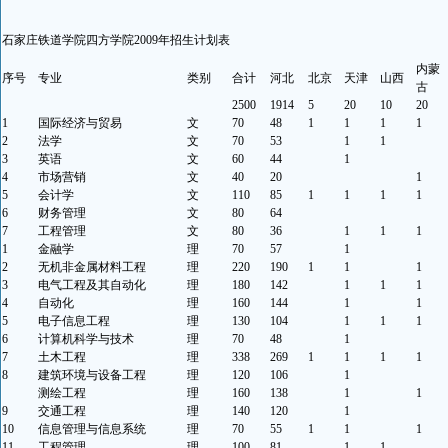
石家庄铁道学院四方学院2009年招生计划表
内蒙
序号
专业
类别
合计
河北
北京
天津
山西
古
2500
1914
5
20
10
20
1
国际经济与贸易
文
70
48
1
1
1
1
2
法学
文
70
53
1
1
3
英语
文
60
44
1
4
市场营销
文
40
20
1
5
会计学
文
110
85
1
1
1
1
6
财务管理
文
80
64
7
工程管理
文
80
36
1
1
1
1
金融学
理
70
57
1
2
无机非金属材料工程
理
220
190
1
1
1
3
电气工程及其自动化
理
180
142
1
1
1
4
自动化
理
160
144
1
1
5
电子信息工程
理
130
104
1
1
1
6
计算机科学与技术
理
70
48
1
7
土木工程
理
338
269
1
1
1
1
8
建筑环境与设备工程
理
120
106
1
测绘工程
理
160
138
1
1
9
交通工程
理
140
120
1
10
信息管理与信息系统
理
70
55
1
1
1
11
工程管理
理
100
81
1
1