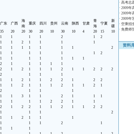
·
高考志
·
2009
·
2009
·
2009
海
青
新
广东
广西
重庆
四川
贵州
云南
陕西
甘肃
宁夏
·
空乘招生
南
海
疆
·
免费师
35
20
20
30
20
10
30
10
4
20
15
10
1
1
1
1
2
1
2
1
1
2
1
1
1
1
资料
1
1
1
1
1
1
1
2
1
1
1
1
1
1
2
1
1
1
1
1
1
1
2
1
1
1
1
1
2
1
2
1
1
1
2
1
1
2
2
2
2
1
1
1
1
1
2
1
1
2
2
1
2
2
1
1
2
1
1
1
2
1
1
2
1
2
1
1
1
1
1
3
1
1
2
1
1
1
1
1
1
1
2
2
1
1
2
1
2
2
1
1
2
1
1
2
2
1
1
1
2
1
1
2
1
1
1
1
1
1
2
1
1
1
1
1
1
1
1
2
1
2