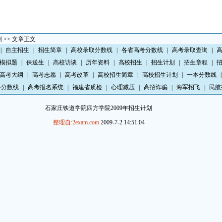
划
>> 文章正文
|
自主招生
|
招生简章
|
高校录取分数线
|
各省高考分数线
|
高考录取查询
|
模拟题
|
保送生
|
高校访谈
|
历年资料
|
高校招生
|
招生计划
|
招生章程
|
高考大纲
|
高考志愿
|
高考改革
|
高校招生简章
|
高校招生计划
|
一本分数线
|
科分数线
|
高考报名系统
|
福建省质检
|
心理减压
|
高招诈骗
|
海军招飞
|
民航
石家庄铁道学院四方学院2009年招生计划
整理自:2exam.com
2009-7-2 14:51:04