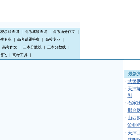
高校录取查询
|
高考成绩查询
|
高考满分作文
|
招生专业
|
高考试题答案
|
高校专业
|
高考作文
|
二本分数线
|
三本分数线
|
招飞
|
高考工具
|
最新
·
武警医
·
天津
划
·
石家
·
邢台
·
山西
·
沧州
·
天津