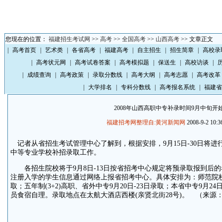
您现在的位置：
福建招生考试网
>>
高考
>>
全国高考
>>
山西高考
>> 文章正文
|
高考首页
|
艺术类
|
各省高考
|
福建高考
|
自主招生
|
招生简章
|
高校录
|
高考状元网
|
高考试卷答案
|
高考模拟题
|
保送生
|
高校访谈
|
|
成绩查询
|
高考政策
|
录取分数线
|
高考大纲
|
高考志愿
|
高考改革
|
大学排名
|
专科分数线
|
高考报名系统
|
福建省
2008年山西高职中专补录时间9月中旬开
福建招考网整理自:黄河新闻网
2008-9-2 10:3
记者从省招生考试管理中心了解到，根据安排，9月15日-30日将进行
中等专业学校补招录取工作。
各招生院校将于9月8日-13日按省招考中心规定将预录取报到后
注册入学的学生信息通过网络上报省招考中心。具体安排为：师范院校(包
取；五年制(3+2)高职、省外中专9月20日-23日录取；本省中专9月2
员食宿自理。录取地点在太航大酒店西楼(亲贤北街28号)。 （来源