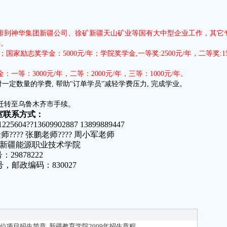
排到神华集团新疆公司、徐矿新疆天山矿业等国有大中型企业工作，其它
任。
；国家励志奖学金：
5000
元
/
年；学院奖学金
,
一等奖
:2500
元
/
年，二等奖
:1
金：一等：
3000
元
/
年，二等：
2000
元
/
年，三等：
1000
元
/
年。
付一定数量的学费, 帮助"订单学员"减轻学费压力, 完成学业。
迁转至乌鲁木齐市手续。
室联系方式：
225604??13609902887 13899889447
老师
????
张鹏老师
????
周小军老师
校招生章程/新疆能源职业技术学院
：29878222
邮政编码：830027
学位项目招生简章
新疆教育学院2009年招生章程