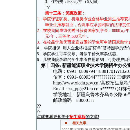
3、住宿费：800元/年（6人间）
??
第十三条：优惠政策：
1
、
学院保证矿类、机电类专业合格毕业男生
推荐
安
毕业生
推荐就业，否则学院承担相应的法律责
2
、在校期间成绩优秀可获得国家奖学金；
8000
元
/
年
元
/
年，三等奖
:500
元
/
年。
3
、在校品学兼优而家庭贫困的学生可申请国家助学
4 、学院担保, 用人企业将根据"订单"替特困学员垫
5、学院学生可享受寒、暑假半价火车票优惠。
6、凡被我院录取的学生本着自愿原则，可办理户口
第十四条
:
新疆能源职业技术学院招生办公
电话：0991- 6809794??8881701??13201
传真：0991- 6809344
??????????
王键
http://www.xjedu.gov.cn /高
Email：zz_pp@21cn.com
?????? QQ
群号
学院地址：新疆乌鲁木齐乌奇公路56号，
邮政编码：830001??
??
??
点此查看更多关于
招生章程
的文章!
■
相关文章
2009年度古巴政府单方奖学金攻读学士