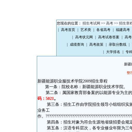
您现在的位置：
招生考试网
>>
高考
>>
招生章
|
高考首页
|
艺术类
|
各省高考
|
福建高考
|
高考状元网
|
高考试卷答案
|
高考
|
成绩查询
|
高考政策
|
录取分数线
|
|
大学排名
|
专
新疆
整理
新疆能源职业服技术学院2009招生章程
第一条：院校名称：新疆能源职业技术学院。
第二条：属国家教育部备案的以能源专业为主
码：
5021
。
第三条：招生工作由学院招生领导小组组织实
业务工
作。
????????????????????????????????????????????????
第四条：招生对象为符合生源地省级招委会规定
第五条：汉语专科层次，各专业修业年限为三