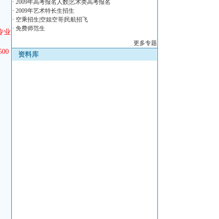
·
2009年高考报名人数|艺术类高考报名
·
2009年艺术特长生招生
·
空乘招生|空姐空哥|民航招飞
·
免费师范生
专业
更多专题
500
资料库