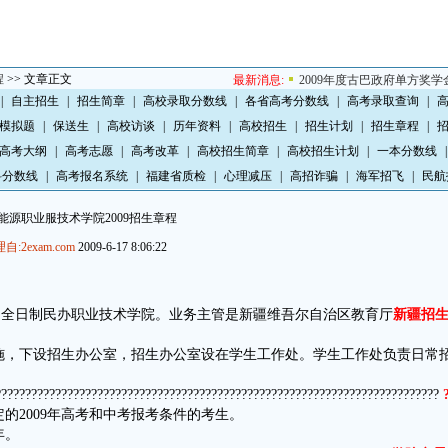
程
>> 文章正文
最新消息:
2009年度古巴政府单方奖学金攻
|
自主招生
|
招生简章
|
高校录取分数线
|
各省高考分数线
|
高考录取查询
|
模拟题
|
保送生
|
高校访谈
|
历年资料
|
高校招生
|
招生计划
|
招生章程
|
高考大纲
|
高考志愿
|
高考改革
|
高校招生简章
|
高校招生计划
|
一本分数线
|
科分数线
|
高考报名系统
|
福建省质检
|
心理减压
|
高招诈骗
|
海军招飞
|
民航
能源职业服技术学院2009招生章程
自:2exam.com
2009-6-17 8:06:22
的全日制民办职业技术学院。业务主管是新疆维吾尔自治区教育厅
新疆招
施，下设招生办公室，招生办公室设在学生工作处。学生工作处负责日常
??????????????????????????????????????????????????????????????????????????
的2009年高考和中考报考条件的考生。
年。