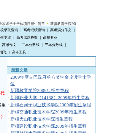
读学士学位项目招生简章
新疆教育学院2009年招生章程
新疆职业大学（14138）2
高校录取查询
|
高考成绩查询
|
高考满分作文
|
招生专业
|
高考试题答案
|
高校专业
|
高考作文
|
二本分数线
|
三本分数线
|
招飞
|
高考工具
|
最新文章
·
2009年度古巴政府单方奖学金攻读学士学
位
·
新疆教育学院2009年招生章程
生代
·
新疆职业大学（14138）2009年招生章程
·
新疆石河子职业技术学院2009年招生章程
招生
·
新疆交通职业技术学院2009年招生章程
??
·
新疆天山职业技术学院招生章程
·
新疆建设职业技术学院2009年招生章程