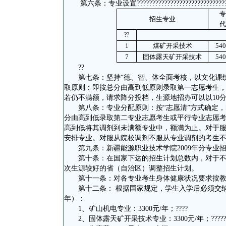
第六条：专业设置
?????????????????????????????
专
招生专业
代
??
1
煤矿开采技术
540
7
固体露天矿开采技术
540
??
第七条：坚持“德、智、体全面考核，以文化课
取原则：即按总分由高到低原则录取第一志愿考生
若仍不满额，请求降分投档，生源地招办可以以10
第八条：专业分配原则：按“志愿清”方式确定
分由高到低录取第二专业志愿考生或平行专业志愿
高到低将其调剂到未满额专业中，额满为止。对于
安排专业。对服从院校调剂不服从专业调剂的考生
第九条：新疆能源职业技术学院2009年分专业
第十条：在国家下达的招生计划总数内，对于
次生源较好的省（自治区）调整招生计划。
第十一条：对各专业考生身体健康状况要求按
第十二条： 根据国家规定，学生入学后必须交纳
年）：
1、矿山机电专业：3300元/年；
????
2、固体露天矿开采技术专业：3300元/年；
?????