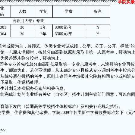
?????????????????????????????????????????????????????????????????
学
院
实
景
业
人数
学制
学费
备注
码
高职（大专）专业
301
30
3
年
3300
元
/
年
??
3300
元
/
年
304
30
3
年
??
统考成绩为主，兼顾艺、体类专业考试成绩，公平、公正、公开、择优”的
，第一志愿未满额时，按总分由高到低原则录取非第一志愿考生，额满为
分为级差逐步降分投档，额满为止。
，即各专业首先按总分由高到低录取第一专业志愿考生，未满额的专业再按
考生，额满为止。若仍不满额，从未确定专业且服从专业调剂考生中按总
服从院校调剂投档的考生，原则上参照考生填报其它院校相同专业或相近
不予录取，作退档处理。
招生计划见本省招办公布的相关信息。
不能完成计划的专业经有关省（自治区）招生计划主管部门同意，可以向
教育部下发的《普通高等学校招生体检标准》及相关补充规定执行。
学费、住宿费和其他杂费。学院2009年各类新生学费收费标准如下（元/
???