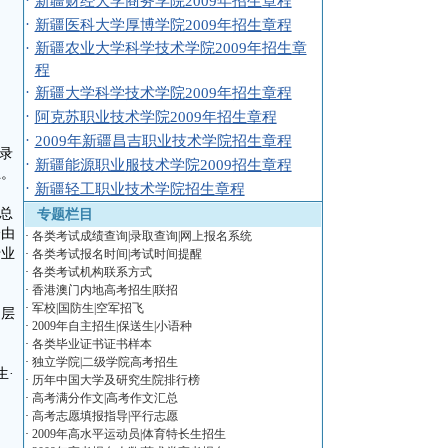
·
新疆财经大学商务学院2009年招生章程
·
新疆医科大学厚博学院2009年招生章程
·
新疆农业大学科学技术学院2009年招生章
程
·
新疆大学科学技术学院2009年招生章程
·
阿克苏职业技术学院2009年招生章程
·
2009年新疆昌吉职业技术学院招生章程
录
·
新疆能源职业服技术学院2009招生章程
止。
·
新疆轻工职业技术学院招生章程
总
专题栏目
分由
·
各类考试成绩查询|录取查询|网上报名系统
专业
·
各类考试报名时间|考试时间提醒
·
各类考试机构联系方式
·
香港澳门内地高考招生|联招
·
军校|国防生|空军招飞
同层
·
2009年自主招生|保送生|小语种
·
各类毕业证书证书样本
·
独立学院|二级学院高考招生
生·
·
历年中国大学及研究生院排行榜
·
高考满分作文|高考作文汇总
·
高考志愿填报指导|平行志愿
·
2009年高水平运动员|体育特长生招生