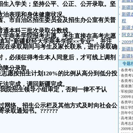
·
新疆
招生入学关；坚持公平、公正、公开录取。坚
·
新疆
。
政治表现和身体健康状况。
·
新疆
省、市自治区招生委员会及招生办公室有关普
程
。
·
新疆
普通本科三批次录取分数线。
·
阿克
大学商务学院报考志愿。考生直接在高考志愿
写“新疆财经大学商务学院××专业”，并注
·
20
院在录取期间与考生及家长联系，进行录取确
·
新疆
·
新疆
时，必须征得考生本人同意后，才可线上调剂
。
专题
动降分录取。
·
各类考
生志愿按招生计划
120%
的比例从高分到低分投
·
各类考
·
各类考
无法完成，调回新疆完成。
·
香港澳
我院招生领导小组审定，否则一律不予认
·
军校|国
·
2009
·
各类毕
网络、招生公示栏及其他方式及时向社会公
·
独立学
寄录取通知书。
??????
·
历年中
·
高考满
·
高考志
·
2009