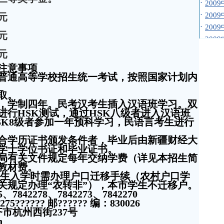
·
200
元
·
200
元
·
200
·
200
元
·
200
注意事项
·
200
普通高等学校招生统一考试，按照国家计划内
·
200
取。
·
全国
，学制四年。民考汉考生插入汉语班学习。双
·
西藏
进行
HSK
测试，通过
HSK
八级者进入汉语班
·
陕西
SK8
级者参加一年预科学习，民语言考生进行
单
合学历证书颁发条件者，毕业后由新疆财经大
·
甘肃
学士学位书证和毕业证书。
单
局有关文件规定每年交纳学费（详见本招生简
·
青海
教材费。
生入学时需办理户口迁移手续（农村户口学
·
宁夏
关规定办理“农转非”），本市学生不迁移户。
·
新疆
5
、
7842278
、
7842273
、
7842270
·
北京
275
??????
邮
??????
编
：
830026
单
齐市杭州西街
237
号
n
·
天津