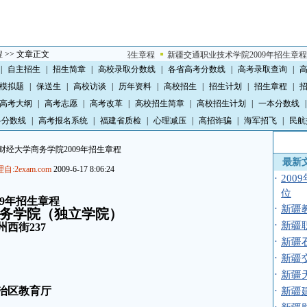
程
>> 文章正文
石河子职业技术学院2009年招生章程
新疆交通职业技术学院2009年招生章程
新
|
自主招生
|
招生简章
|
高校录取分数线
|
各省高考分数线
|
高考录取查询
|
模拟题
|
保送生
|
高校访谈
|
历年资料
|
高校招生
|
招生计划
|
招生章程
|
高考大纲
|
高考志愿
|
高考改革
|
高校招生简章
|
高校招生计划
|
一本分数线
|
科分数线
|
高考报名系统
|
福建省质检
|
心理减压
|
高招诈骗
|
海军招飞
|
民航
财经大学商务学院2009年招生章程
最新
自:2exam.com
2009-6-17 8:06:24
·
20
位
09年招生章程
·
新疆
务学院（独立学院）
·
新疆职
州西街
237
·
新疆
·
新疆
·
新疆
治区教育厅
·
新疆