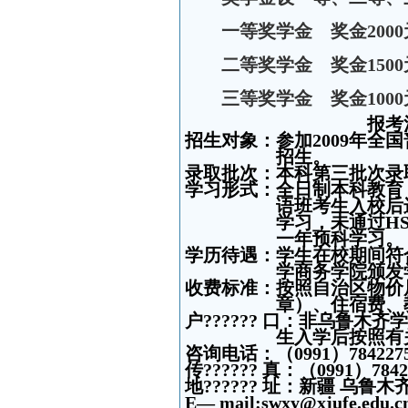
一等奖学金 奖金
2000
二等奖学金 奖金
1500
三等奖学金 奖金
1000
报考
招生对象
：参加
2009
年全国
招生。
录取批次：
本科第三批次录
学习形式
：全日制本科教育
语班考生入校后
学习，未通过
H
一年预科学习。
学历待遇
：学生在校期间符
学商务学院颁发
收费标准
：按照自治区物价
章）、住宿费、
户
??????
口
：非乌鲁木齐学
生入学后按照有
咨询电话
：（
0991
）
784227
传
??????
真
：（
0991
）
7842
地
??????
址
：新疆 乌鲁木
E
—
mail
:swxy@xjufe.edu.c