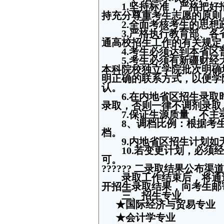
1.
坚持标准，严格把好
持充分尊重考生志愿的原则
2.
全面考核考生的思想
3.
严格执行教育部、各
通高校招生工作的有关规定
4.
考生必须达到本省区
5.
考生必须有新疆财经
本科院校独立学院批次明确填
明正确的联系方式，以便学
认。
6.
在内地省区招生录取
录取，否则一律不调剂录取
7.
保证生源质量，不主
8
、调档比例：根据考
档。
9.
内地省区招生计划如
10.
若变更计划，必须经
可。
??????
二录取结果公布渠道
录取工作结束后，将通过
开招生录取结果，向考生邮
三、招生专业
★国际经济与贸易专业
★会计学专业