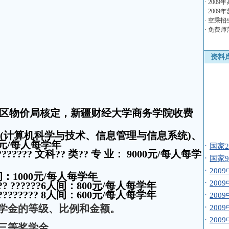
·
2009
·
2009
·
空乘招
·
免费师
资料
区物价局核定，新疆财经大学商务学院收费
(
计算机科学与技术、信息管理与信息系统
)
、
·
国家
元
/
每人每学年
???????
文科
??
类
??
专 业：
9000
元
/
每人每学
·
国家
·
200
间：
1000
元
/
每人每学年
·
200
??
??????
6
人间：
800
元
/
每人每学年
·
200
????????
8
人间：
600
元
/
每人每学年
·
200
学金的等级、比例和金额。
·
200
三等奖学金。
·
200