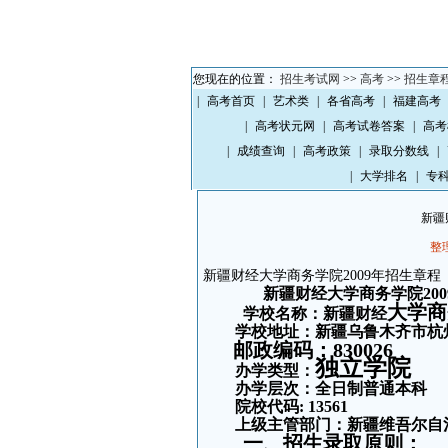
您现在的位置：
招生考试网
>>
高考
>>
招生章
章
新疆教育学院2009年招生章程
新疆职业大学（14138）2009年招生章程
新疆
|
高考首页
|
艺术类
|
各省高考
|
福建高考
|
高考状元网
|
高考试卷答案
|
高考
|
成绩查询
|
高考政策
|
录取分数线
|
|
大学排名
|
专
新疆
整理
新疆财经大学商务学院2009年招生章程
新疆财经大学
商务学院20
大学
商
学校名称：新疆财经
学校地址：新疆乌鲁木齐市杭
邮政编码：
830026
独立学院
办学类型：
办学层次：全日制普通本科
院校代码: 13561
上级主管部门：新疆维吾尔自
一、招生录取原则：