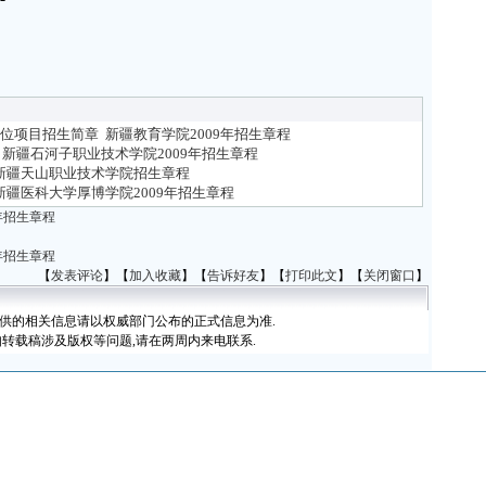
单
·
河北
单
·
吉林
单
学位项目招生简章
新疆教育学院2009年招生章程
·
内蒙
新疆石河子职业技术学院2009年招生章程
单
新疆天山职业技术学院招生章程
·
山西
新疆医科大学厚博学院2009年招生章程
单
年招生章程
·
辽宁
单
年招生章程
【
发表评论
】【
加入收藏
】【
告诉好友
】【
打印此文
】【
关闭窗口
】
·
黑龙
名
提供的相关信息请以权威部门公布的正式信息为准.
·
上海
如转载稿涉及版权等问题,请在两周内来电联系.
单
·
江苏
单
·
浙江
单
·
安徽