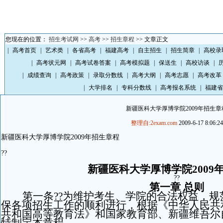
您现在的位置：
招生考试网
>>
高考
>>
招生章程
>> 文章正文
|
高考首页
|
艺术类
|
各省高考
|
福建高考
|
自主招生
|
招生简章
|
高校录
|
高考状元网
|
高考试卷答案
|
高考模拟题
|
保送生
|
高校访谈
|
|
成绩查询
|
高考政策
|
录取分数线
|
高考大纲
|
高考志愿
|
高考改革
|
大学排名
|
专科分数线
|
高考报名系统
|
福建省
新疆医科大学厚博学院2009年招生章
整理自:2exam.com
2009-6-17 8:06:24
新疆医科大学厚博学院2009年招生章程
??
新疆医科大学厚博学院2009
??
第一章 总则
第一条??为维护考生、学院的合法权益，
保各项招生工作的顺利进行，根据《中华人民共
共和国高等教育法》和国家教育部、新疆维吾尔