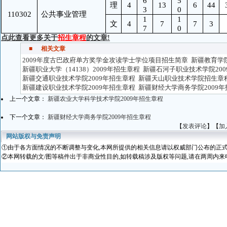
6
5
理
4
13
6
44
3
0
110302
公共事业管理
1
1
文
4
7
7
3
7
0
点此查看更多关于
招生章程
的文章!
■
相关文章
2009年度古巴政府单方奖学金攻读学士学位项目招生简章
新疆教育学院
新疆职业大学（14138）2009年招生章程
新疆石河子职业技术学院200
新疆交通职业技术学院2009年招生章程
新疆天山职业技术学院招生章
新疆建设职业技术学院2009年招生章程
新疆财经大学商务学院2009
上一个文章：
新疆农业大学科学技术学院2009年招生章程
下一个文章：
新疆财经大学商务学院2009年招生章程
【
发表评论
】【
加
网站版权与免责声明
①
由于各方面情况的不断调整与变化
,本网所提供的相关信息请以权威部门公布的正式
②本网转载的文/图等稿件出于非商业性目的,如转载稿涉及版权等问题,请在两周内来