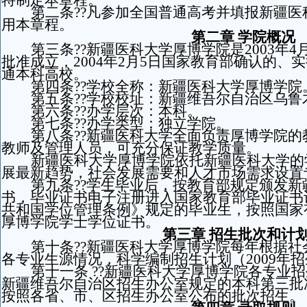
特制定本章程。
第二条??凡参加全国普通高考并填报新疆
用本章程。
第二章 学院概况
第三条??新疆医科大学厚博学院是2003年
批准成立，2004年2月5日国家教育部确认的、
通本科高校。
第四条??学校全称：新疆医科大学厚博学院
第五条??学校校址：新疆维吾尔自治区乌鲁
第六条??办学层次：本科。
第七条??办学类型：独立学院。
第八条??新疆医科大学全面负责厚博学院
教师及管理人员，可充分保证教学质量。
新疆医科大学厚博学院依托新疆医科大学的
展最新趋势，社会发展需要和人才市场需求设置
第九条??学生毕业后，按教育部规定颁发
书，毕业证书电子注册进入国家教育部毕业证书
共和国学位管理条例》规定的毕业生，按照国家
厚博学院学士学位证书。
第三章 招生批次和计
第十条??新疆医科大学厚博学院每年根据
各专业生源情况，科学编制招生计划（2009年
第十一条 ??新疆医科大学厚博学院各专业
新疆维吾尔自治区招生办公室规定的本科第三批
按照各省、市、区招生办公室公布的批次招生。