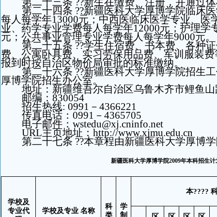
第二十三条 ??新生在缴费、注册，并通过
第二十四条 ??新疆医科大学厚博学院临床
每人每学年13000元；中西医临床医学专业、
业、药学专业学费每人每学年12000元；护理学专
元；公共事业管理专业学费每人每学年9000元。
第二十五条 ??学生住宿费、书本费、各种
费、公寓卧具费、实习劳保用品费、军训服装费
报到时按自治区物价局审批的标准缴纳。
第二十六条 ??新疆医科大学厚博学院招生
厚博学院招生办公室。
地址：新疆维吾尔自治区乌鲁木齐市鲤鱼山路
邮编：830054
招生热线: 0991－4366221
传真电话：0991－4365705
电子邮件：wstedu@xj.cninfo.net
URL
主页地址：
http://www.xjmu.edu.cn
第二十七条 ??本章程由新疆医科大学厚博
新疆医科大学厚博学院
2009年本科招生
本???? 
学校及
科
学
专业代
学校及专业 名称
类
制
区
区
区
区