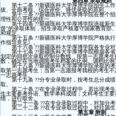
第四章 录取规则
第十二条 ??新疆医科大学厚博学院招生工
拔、全面考核、综合评价、择优录取的原则。
第十三条 ??新疆医科大学厚博学院在整个
理性和公开性的统一。
第十四条 ??新疆医科大学厚博学院选拔新
督”的录取体制，招生录取严格遵守国家教育部
和规定。
第十五条 ??新疆医科大学厚博学院严格执
作指导意见》。
第十六条 ??新疆医科大学厚博学院各专业
第十七条 ??新疆医科大学厚博学院根据各
划定的同批次录取控制分数线，按第一志愿考生
数，确定在当地调阅考生档案的比例。调档比例为
第十八条 ??新疆医科大学厚博学院录取的
取第一志愿考生；当第一志愿报考我校的考生不
一志愿考生。
第十九条 ??分专业录取时，按考生总分成
取。
第二十条 ??在专业录取过程中，若出现考
生主要参考外语、数学单科成绩；文科考生主要
绩，进行取舍。
第二十一条 ??在专业录取过程中，对加分
第二十二条 ??在专业录取过程中，对往届
第五章 附则