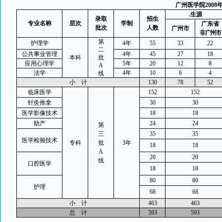
广州医学院
2008
.
生源
录取
招生
专业名称
层次
学制
广东省
批次
人数
广州市
非广州市
第
护理学
4
年
55
33
22
二
公共事业管理
4
年
45
27
18
本科
批
应用心理学
5
年
20
12
8
A
法学
4
年
10
6
4
线
小
计
130
78
52
临床医学
152
152
针灸推拿
30
30
医学影像技术
18
18
助产
24
24
第
三
35
35
医学检验技术
专科
批
3
年
18
18
A
20
20
线
口腔医学
18
18
80
80
护理
68
68
小
计
463
463
总
计
593
593