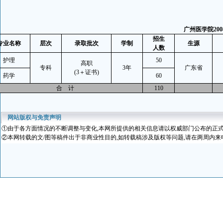
广州医学院
200
招生
专业名称
层次
录取批次
学制
生源
人数
护理
50
高职
专科
3
年
广东省
(3
＋证书
)
药学
60
合
计
110
网站版权与免责声明
①
由于各方面情况的不断调整与变化
,本网所提供的相关信息请以权威部门公布的正式
②本网转载的文/图等稿件出于非商业性目的,如转载稿涉及版权等问题,请在两周内来