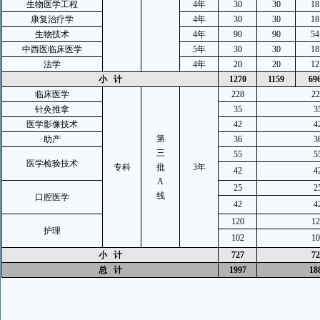
生物医学工程
4
年
30
30
18
康复治疗学
4
年
30
30
18
生物技术
4
年
90
90
54
中西医临床医学
5
年
30
30
18
法学
4
年
20
20
12
小
计
1270
1159
69
临床医学
228
22
针灸推拿
35
3
医学影像技术
42
4
第
助产
36
3
三
55
5
医学检验技术
专科
批
3
年
42
4
A
25
2
线
口腔医学
42
4
120
12
护理
102
10
小
计
727
72
总
计
1997
18