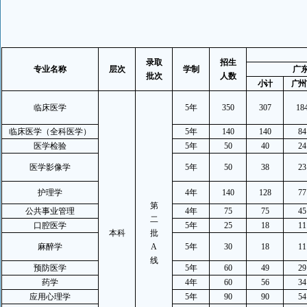
录取
招生
专业名称
层次
学制
广
批次
人数
小计
广州
临床医学
5
年
350
307
18
临床医学（全科医学）
5
年
140
140
84
医学检验
5
年
50
40
24
医学影像学
5
年
50
38
23
护理学
4
年
140
128
77
第
公共事业管理
4
年
75
75
45
二
口腔医学
5
年
25
18
11
本科
批
麻醉学
A
5
年
30
18
11
线
预防医学
5
年
60
49
29
药学
4
年
60
56
34
应用心理学
5
年
90
90
54