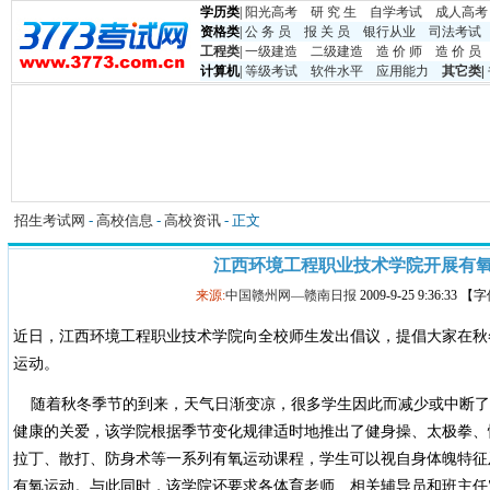
学历类
|
阳光高考
研 究 生
自学考试
成人高考
资格类
|
公 务 员
报 关 员
银行从业
司法考试
工程类
|
一级建造
二级建造
造 价 师
造 价 员
计算机
|
等级考试
软件水平
应用能力
其它类
|
招生考试网
-
高校信息
-
高校资讯
- 正文
江西环境工程职业技术学院开展有
来源:
中国赣州网—赣南日报
2009-9-25 9:36:33 
近日，江西环境工程职业技术学院向全校师生发出倡议，提倡大家在秋
运动。
随着秋冬季节的到来，天气日渐变凉，很多学生因此而减少或中断了
健康的关爱，该学院根据季节变化规律适时地推出了健身操、太极拳、
拉丁、散打、防身术等一系列有氧运动课程，学生可以视自身体魄特征
有氧运动。与此同时，该学院还要求各体育老师、相关辅导员和班主任