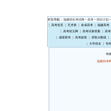
栏目导航：
福建招生考试网
>
高考
>
招生计划
|
高考首页
|
艺术类
|
各省高考
|
福建高考
|
高考状元网
|
高考试卷答案
|
高考
|
成绩查询
|
高考政策
|
录取分数线
|
|
大学排名
|
专
华南
福建招考