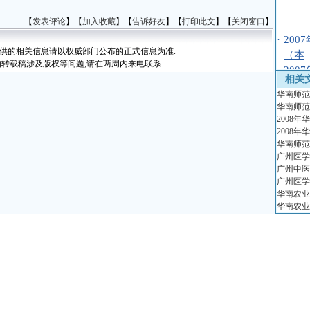
【
发表评论
】【
加入收藏
】【
告诉好友
】【
打印此文
】【
关闭窗口
】
·
20
（本
提供的相关信息请以权威部门公布的正式信息为准.
如转载稿涉及版权等问题,请在两周内来电联系.
·
20
相关
（本
华南师范
·
20
华南师范
·
20
2008
·
20
2008
华南师范
·
20
广州医学
·
200
广州中医
·
200
广州医学
华南农业
·
200
华南农业
·
200
·
20
·
20
·
北京
·
200
·
中国