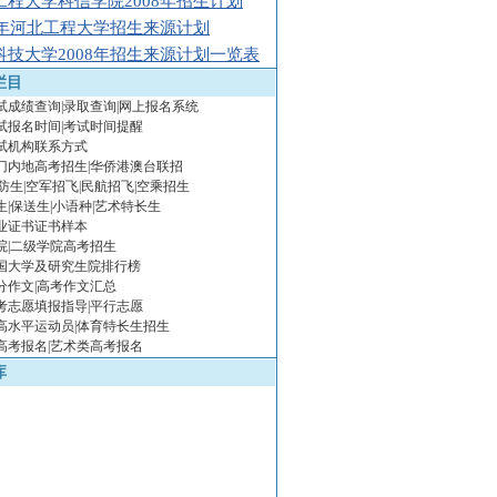
工程大学科信学院2008年招生计划
08年河北工程大学招生来源计划
科技大学2008年招生来源计划一览表
栏目
试成绩查询|录取查询|网上报名系统
试报名时间|考试时间提醒
试机构联系方式
门内地高考招生|华侨港澳台联招
防生|空军招飞|民航招飞|空乘招生
生|保送生|小语种|艺术特长生
业证书证书样本
院|二级学院高考招生
国大学及研究生院排行榜
分作文|高考作文汇总
高考志愿填报指导|平行志愿
年高水平运动员|体育特长生招生
年高考报名|艺术类高考报名
库