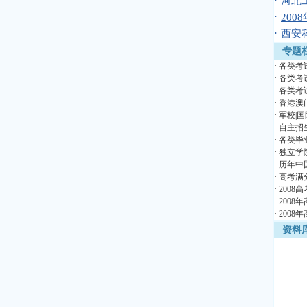
·
河北
·
20
·
西安
专题
·
各类考
·
各类考
·
各类考
·
香港澳
·
军校|国
·
自主招
·
各类毕
·
独立学
·
历年中
·
高考满
·
2008
·
2008
·
2008
资料