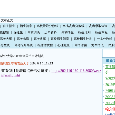
> 文章正文
|
自主招生
|
招生简章
|
高校录取分数线
|
各省高考分数线
|
高考录取查询
|
模拟题
|
保送生
|
高校访谈
|
历年资料
|
高校招生
|
招生计划
|
招生章程
|
高考大纲
|
高考志愿
|
高考改革
|
高校招生简章
|
高校招生计划
|
一本分数线
|
科分数线
|
高考报名系统
|
福建省质检
|
心理减压
|
高招诈骗
|
海军招飞
|
民航
农业大学2008年全国招生计划表
最新
网整理自:华南农业大学
2008-6-1 16:15:13
·
首都
查看08计划表请点击右边链接：
http://202.116.160.116:8080/wenz
分
i/fszsjhb.mht
·
安徽
·
东华
·
河南
·
20
·
20
·
哈尔