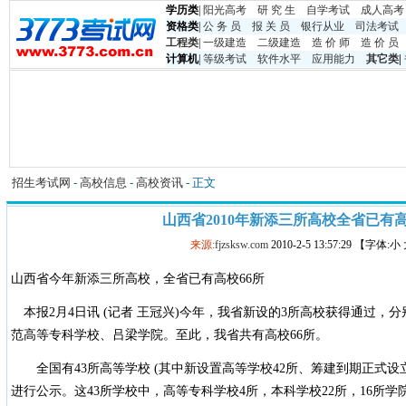
学历类
|
阳光高考
研 究 生
自学考试
成人高考
资格类
|
公 务 员
报 关 员
银行从业
司法考试
工程类
|
一级建造
二级建造
造 价 师
造 价 员
计算机
|
等级考试
软件水平
应用能力
其它类
|
招生考试网
-
高校信息
-
高校资讯
- 正文
山西省2010年新添三所高校全省已有高
来源:
fjzsksw.com
2010-2-5 13:57:29 【字体:
山西省今年新添三所高校，全省已有高校66所
本报2月4日讯 (记者 王冠兴)今年，我省新设的3所高校获得通过，
范高等专科学校、吕梁学院。至此，我省共有高校66所。
全国有43所高等学校 (其中新设置高等学校42所、筹建到期正式设
进行公示。这43所学校中，高等专科学校4所，本科学校22所，16所学