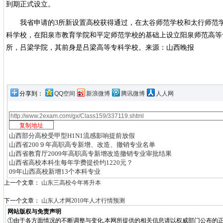
到期正式设立。
我省申请的3所新设置高校获得通过，在太谷师范学校和太行师范学
科学校，在阳泉市教育学院和平定师范学校的基础上设立阳泉师范高等
所，吕梁学院，其前身是吕梁高等专科学校。来源：山西晚报
分享到：
QQ空间
新浪微博
腾讯微博
人人网
山西部分高校受甲型H1N1流感影响提前放假
山西省200９年高职高专新增、改造、撤销专业名单
山西省教育厅2009年高职高专新增改造撤销专业审批结果
山西省高校本科生每年学费提价约1220元？
09年山西高校新增13个本科专业
上一个文章：
山东三高校今年将升本
下一个文章：
山东人才网2010年人才行情预测
网站版权与免责声明
①由于各方面情况的不断调整与变化,本网所提供的相关信息请以权威部门公布的正