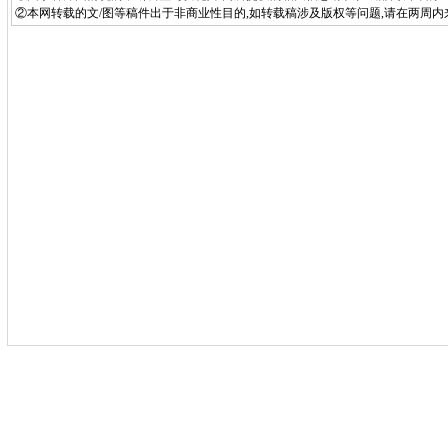
②本网转载的文/图等稿件出于非商业性目的,如转载稿涉及版权等问题,请在两周内